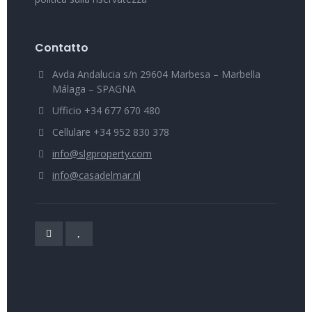
Contatto
Avda Andalucia s/n 29604 Marbesa – Marbella
Málaga – SPAGNA
Ufficio +34 677 670 480
Cellulare +34 952 830 378
info@slgproperty.com
info@casadelmar.nl