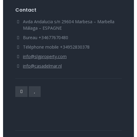
Contact
Avda Andalucia s/n 29604 Marbesa – Marbella
Málaga – ESPAGNE
Bureau +34677670480
Téléphone mobile +34952830378
info@slgproperty.com
info@casadelmar.nl